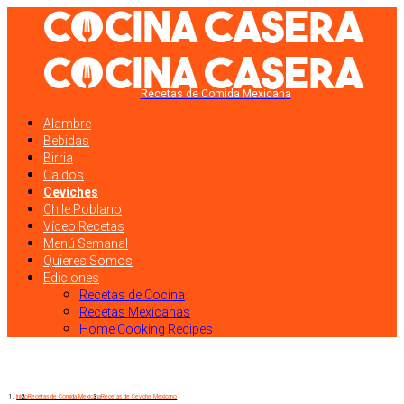
Recetas de Comida Mexicana
Alambre
Bebidas
Birria
Caldos
Ceviches
Chile Poblano
Vídeo Recetas
Menú Semanal
Quieres Somos
Ediciones
Recetas de Cocina
Recetas Mexicanas
Home Cooking Recipes
Inicio
Recetas de Comida Mexicana
Recetas de Ceviche Mexicano