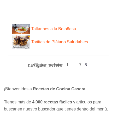
Tallarines a la Boloñesa
Tortitas de Plátano Saludables
Paginación
Página anterior
navigate_before
1
…
7
8
de
entradas
¡Bienvenidos a
Recetas de Cocina Casera
!
Tienes más de
4.000 recetas fáciles
y artículos para
buscar en nuestro buscador que tienes dentro del menú.