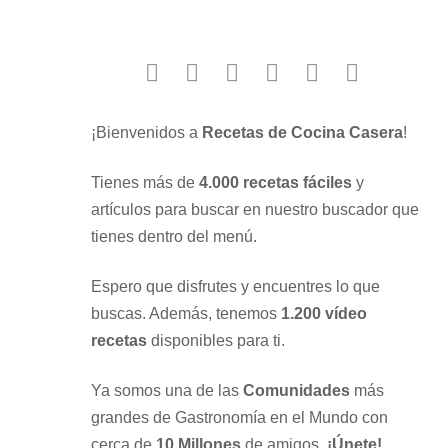
facebook
twitter
instagram
youtube
google
pinterest
¡Bienvenidos a
Recetas de Cocina Casera
!
Tienes más de
4.000 recetas fáciles
y
artículos para buscar en nuestro buscador que
tienes dentro del menú.
Espero que disfrutes y encuentres lo que
buscas. Además, tenemos
1.200 vídeo
recetas
disponibles para ti.
Ya somos una de las
Comunidades
más
grandes de Gastronomía en el Mundo con
cerca de
10 Millones
de amigos.
¡Únete!