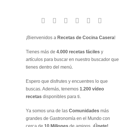
facebook
twitter
instagram
youtube
google
pinterest
¡Bienvenidos a
Recetas de Cocina Casera
!
Tienes más de
4.000 recetas fáciles
y
artículos para buscar en nuestro buscador que
tienes dentro del menú.
Espero que disfrutes y encuentres lo que
buscas. Además, tenemos
1.200 vídeo
recetas
disponibles para ti.
Ya somos una de las
Comunidades
más
grandes de Gastronomía en el Mundo con
cerca de
10 Millones
de amigos.
¡Únete!