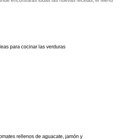
onde encontrarás todas las nuevas recetas, el Menú
deas para cocinar las verduras
omates rellenos de aguacate, jamón y