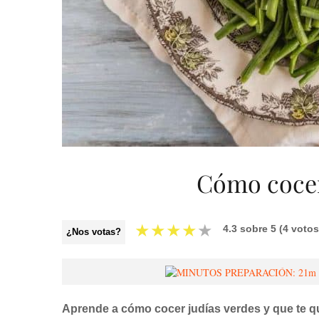
Cómo cocer
★
★
★
★
★
4.3
sobre
5
(
4
votos
¿Nos votas?
Aprende a cómo cocer judías verdes y que te q