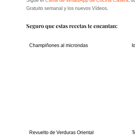
Sigue el
Canal de WhatsApp de Cocina Casera
, d
Gratuito semanal y los nuevos Vídeos.
Seguro que estas recetas te encantan:
Champiñones al microndas
I
Revuelto de Verduras Oriental
T