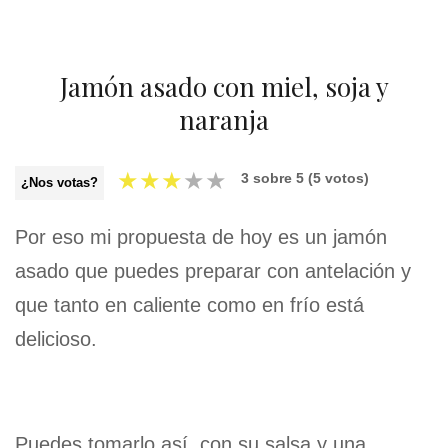
Jamón asado con miel, soja y
naranja
★
★
★
★
★
3
sobre
5
(
5
votos)
¿Nos votas?
Por eso mi propuesta de hoy es un jamón
asado que puedes preparar con antelación y
que tanto en caliente como en frío está
delicioso.
Puedes tomarlo así, con su salsa y una