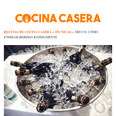
Skip
to
content
RECETAS DE COCINA CASERA
>
TÉCNICAS
>
TRUCO: CÓMO
ENFRIAR BEBIDAS RÁPIDAMENTE