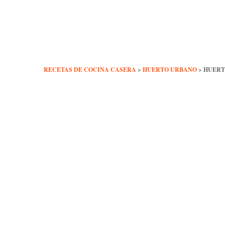
Skip
to
content
RECETAS DE COCINA CASERA
>
HUERTO URBANO
>
HUERT