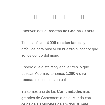
facebook
twitter
instagram
youtube
google
pinterest
¡Bienvenidos a
Recetas de Cocina Casera
!
Tienes más de
4.000 recetas fáciles
y
artículos para buscar en nuestro buscador que
tienes dentro del menú.
Espero que disfrutes y encuentres lo que
buscas. Además, tenemos
1.200 vídeo
recetas
disponibles para ti.
Ya somos una de las
Comunidades
más
grandes de Gastronomía en el Mundo con
cerca de
10 Millones
de amigos.
¡Únete!