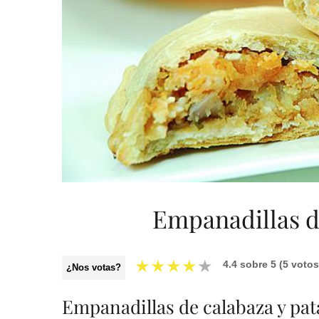
Empanadillas d
★
★
★
★
★
4.4
sobre
5
(
5
votos
¿Nos votas?
Empanadillas de calabaza y pat