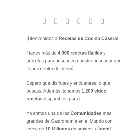
facebook
twitter
instagram
youtube
google
pinterest
¡Bienvenidos a
Recetas de Cocina Casera
!
Tienes más de
4.000 recetas fáciles
y
artículos para buscar en nuestro buscador que
tienes dentro del menú.
Espero que disfrutes y encuentres lo que
buscas. Además, tenemos
1.200 vídeo
recetas
disponibles para ti.
Ya somos una de las
Comunidades
más
grandes de Gastronomía en el Mundo con
cerca de
10 Millones
de amigos.
¡Únete!