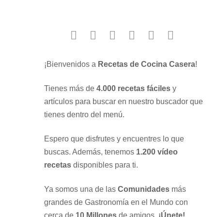
facebook
twitter
instagram
youtube
google
pinterest
¡Bienvenidos a
Recetas de Cocina Casera
!
Tienes más de
4.000 recetas fáciles
y
artículos para buscar en nuestro buscador que
tienes dentro del menú.
Espero que disfrutes y encuentres lo que
buscas. Además, tenemos
1.200 vídeo
recetas
disponibles para ti.
Ya somos una de las
Comunidades
más
grandes de Gastronomía en el Mundo con
cerca de
10 Millones
de amigos.
¡Únete!