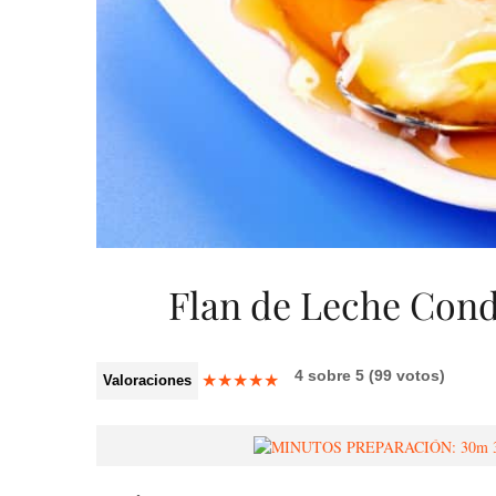
Flan de Leche Con
4
sobre
5
(
99
votos)
★
★
★
★
★
Valoraciones