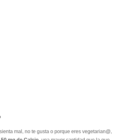
o
sienta mal, no te gusta o porque eres vegetarian@,
150 mg de Calcio
, una mayor cantidad que la que