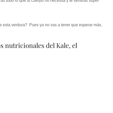
s todo lo que tu cuerpo no necesita y te sentirás súper
e esta verdura? Pues ya no vas a tener que esperar más.
s nutricionales del Kale, el