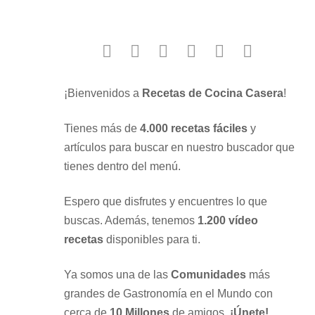
facebook
twitter
instagram
youtube
google
pinterest
¡Bienvenidos a
Recetas de Cocina Casera
!
Tienes más de
4.000 recetas fáciles
y
artículos para buscar en nuestro buscador que
tienes dentro del menú.
Espero que disfrutes y encuentres lo que
buscas. Además, tenemos
1.200 vídeo
recetas
disponibles para ti.
Ya somos una de las
Comunidades
más
grandes de Gastronomía en el Mundo con
cerca de
10 Millones
de amigos.
¡Únete!