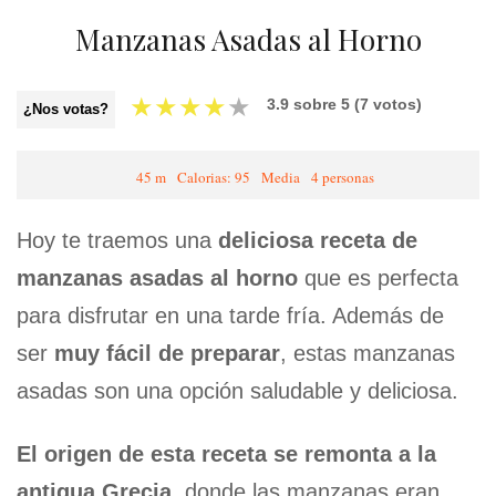
Manzanas Asadas al Horno
★
★
★
★
★
3.9
sobre
5
(
7
votos)
¿Nos votas?
45 m
Calorias: 95
Media
4 personas
Hoy te traemos una
deliciosa receta de
manzanas asadas al horno
que es perfecta
para disfrutar en una tarde fría. Además de
ser
muy fácil de preparar
, estas manzanas
asadas son una opción saludable y deliciosa.
El origen de esta receta se remonta a la
antigua Grecia,
donde las manzanas eran