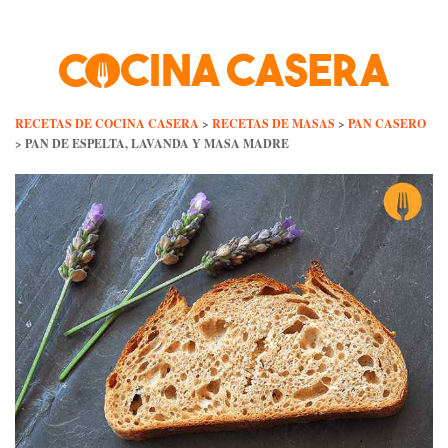
Skip
to
content
RECETAS DE COCINA CASERA
>
RECETAS DE MASAS
>
PAN CASERO
>
PAN DE ESPELTA, LAVANDA Y MASA MADRE