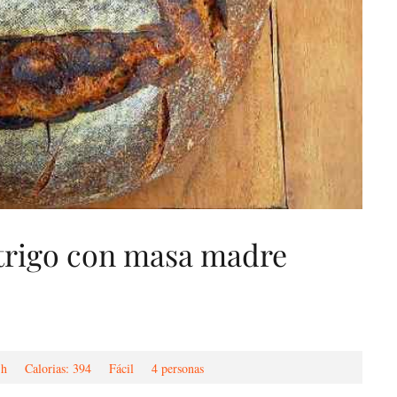
trigo con masa madre
 h
Calorias: 394
Fácil
4 personas