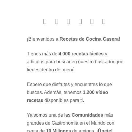
facebook
twitter
instagram
youtube
google
pinterest
¡Bienvenidos a
Recetas de Cocina Casera
!
Tienes más de
4.000 recetas fáciles
y
artículos para buscar en nuestro buscador que
tienes dentro del menú.
Espero que disfrutes y encuentres lo que
buscas. Además, tenemos
1.200 vídeo
recetas
disponibles para ti.
Ya somos una de las
Comunidades
más
grandes de Gastronomía en el Mundo con
cerca de
10 Millones
de amigos.
¡Únete!