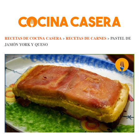
Skip
to
content
RECETAS DE COCINA CASERA
>
RECETAS DE CARNES
>
PASTEL DE
JAMÓN YORK Y QUESO