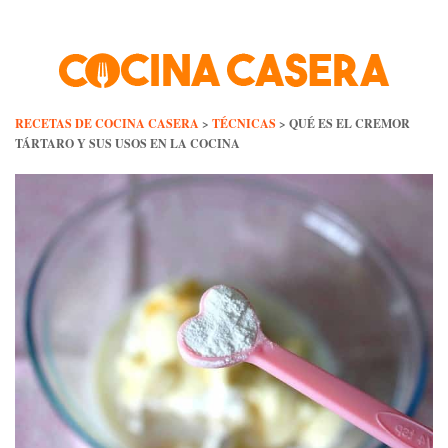
Skip
to
content
RECETAS DE COCINA CASERA
>
TÉCNICAS
>
QUÉ ES EL CREMOR
TÁRTARO Y SUS USOS EN LA COCINA