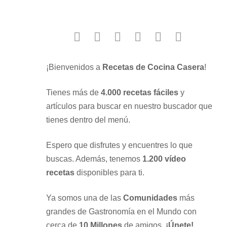
facebook
twitter
instagram
youtube
google
pinterest
¡Bienvenidos a
Recetas de Cocina Casera
!
Tienes más de
4.000 recetas fáciles
y
artículos para buscar en nuestro buscador que
tienes dentro del menú.
Espero que disfrutes y encuentres lo que
buscas. Además, tenemos
1.200 vídeo
recetas
disponibles para ti.
Ya somos una de las
Comunidades
más
grandes de Gastronomía en el Mundo con
cerca de
10 Millones
de amigos.
¡Únete!