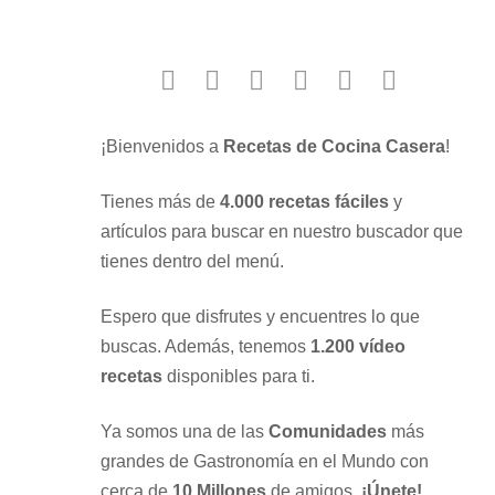
facebook
twitter
instagram
youtube
google
pinterest
¡Bienvenidos a
Recetas de Cocina Casera
!
Tienes más de
4.000 recetas fáciles
y
artículos para buscar en nuestro buscador que
tienes dentro del menú.
Espero que disfrutes y encuentres lo que
buscas. Además, tenemos
1.200 vídeo
recetas
disponibles para ti.
Ya somos una de las
Comunidades
más
grandes de Gastronomía en el Mundo con
cerca de
10 Millones
de amigos.
¡Únete!