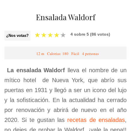
Ensalada Waldorf
★
★
★
★
★
4
sobre
5
(
86
votos)
¿Nos votas?
12 m
Calorias: 180
Fácil
4 personas
La ensalada Waldo
r
f
lleva el nombre de un
mítico hotel de Nueva York, que abrío sus
puertas en 1931 y llegó a ser un icono del lujo
y la sofisticación. En la actualidad ha cerrado
por renovación y abrirá de nuevo en el año
2020. Si te gustan las
recetas de ensaladas
,
no dejes de probar la Waldorf, ¡vale la pena!!