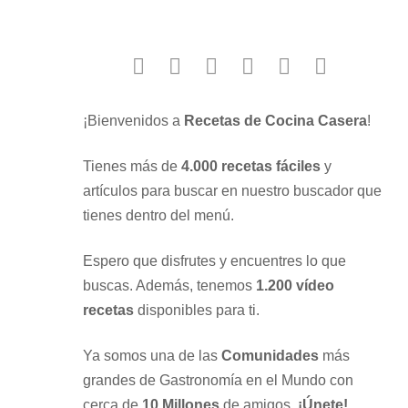
facebook
twitter
instagram
youtube
google
pinterest
¡Bienvenidos a
Recetas de Cocina Casera
!
Tienes más de
4.000 recetas fáciles
y
artículos para buscar en nuestro buscador que
tienes dentro del menú.
Espero que disfrutes y encuentres lo que
buscas. Además, tenemos
1.200 vídeo
recetas
disponibles para ti.
Ya somos una de las
Comunidades
más
grandes de Gastronomía en el Mundo con
cerca de
10 Millones
de amigos.
¡Únete!