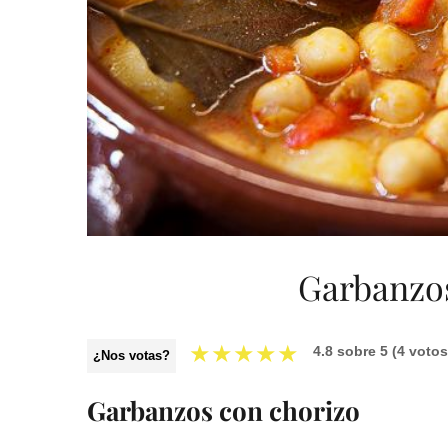
Garbanzos
★
★
★
★
★
4.8
sobre
5
(
4
votos
¿Nos votas?
Garbanzos con chorizo