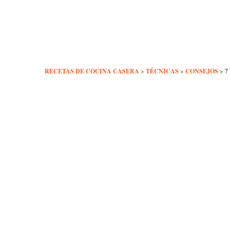
Skip
to
content
RECETAS DE COCINA CASERA
>
TÉCNICAS
>
CONSEJOS
>
7