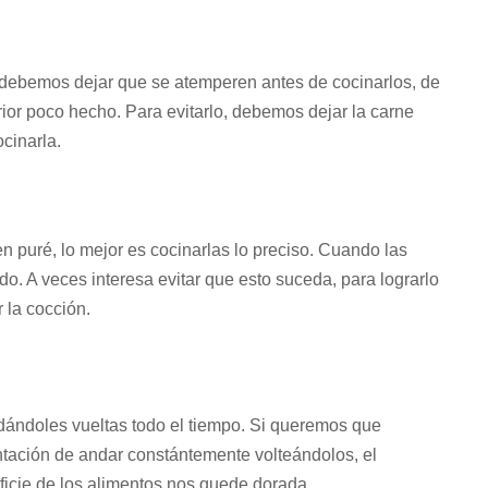
 debemos dejar que se atemperen antes de cocinarlos, de
rior poco hecho. Para evitarlo, debemos dejar la carne
cinarla.
n puré, lo mejor es cocinarlas lo preciso. Cuando las
o. A veces interesa evitar que esto suceda, para lograrlo
 la cocción.
dándoles vueltas todo el tiempo. Si queremos que
ntación de andar constántemente volteándolos, el
rficie de los alimentos nos quede dorada.