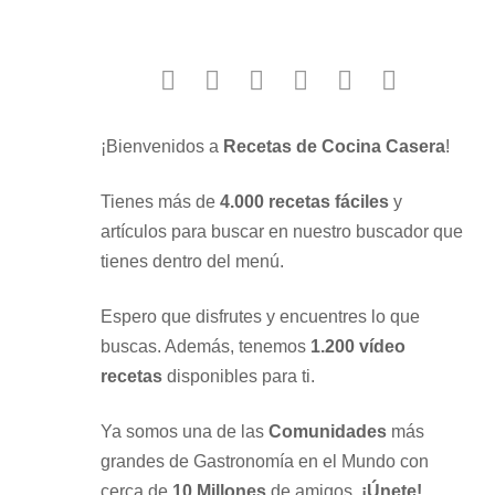
facebook
twitter
instagram
youtube
google
pinterest
¡Bienvenidos a
Recetas de Cocina Casera
!
Tienes más de
4.000 recetas fáciles
y
artículos para buscar en nuestro buscador que
tienes dentro del menú.
Espero que disfrutes y encuentres lo que
buscas. Además, tenemos
1.200 vídeo
recetas
disponibles para ti.
Ya somos una de las
Comunidades
más
grandes de Gastronomía en el Mundo con
cerca de
10 Millones
de amigos.
¡Únete!