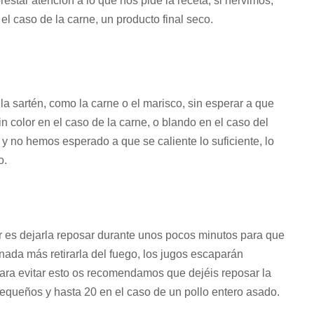
restar atención a lo que nos pide la receta, si hervimos,
el caso de la carne, un producto final seco.
a sartén, como la carne o el marisco, sin esperar a que
in color en el caso de la carne, o blando en el caso del
 y no hemos esperado a que se caliente lo suficiente, lo
o.
r es dejarla reposar durante unos pocos minutos para que
 nada más retirarla del fuego, los jugos escaparán
ra evitar esto os recomendamos que dejéis reposar la
 pequeños y hasta 20 en el caso de un pollo entero asado.