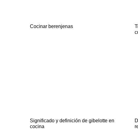
Cocinar berenjenas
T
c
Significado y definición de gibelotte en
D
cocina
r