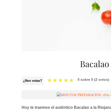
Bacalao 
★
★
★
★
★
5
sobre
5
(
2
votos)
¿Nos votas?
Hoy te traemos el auténtico Bacalao a la Riojana