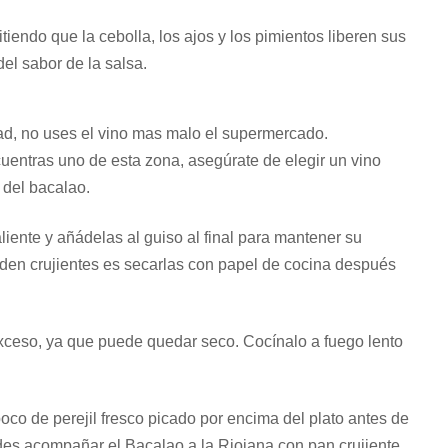
tiendo que la cebolla, los ajos y los pimientos liberen sus
el sabor de la salsa.
dad, no uses el vino mas malo el supermercado.
cuentras uno de esta zona, asegúrate de elegir un vino
 del bacalao.
liente y añádelas al guiso al final para mantener su
ueden crujientes es secarlas con papel de cocina después
xceso, ya que puede quedar seco. Cocínalo a fuego lento
co de perejil fresco picado por encima del plato antes de
uedes acompañar el Bacalao a la Riojana con pan crujiente