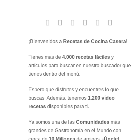
facebook
twitter
instagram
youtube
google
pinterest
¡Bienvenidos a
Recetas de Cocina Casera
!
Tienes más de
4.000 recetas fáciles
y
artículos para buscar en nuestro buscador que
tienes dentro del menú.
Espero que disfrutes y encuentres lo que
buscas. Además, tenemos
1.200 vídeo
recetas
disponibles para ti.
Ya somos una de las
Comunidades
más
grandes de Gastronomía en el Mundo con
cerca de
10 Millones
de amigos.
¡Únete!