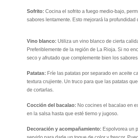
Sofrito:
Cocina el sofrito a fuego medio-bajo, permi
sabores lentamente. Esto mejorará la profundidad d
Vino blanco:
Utiliza un vino blanco de cierta cali
Preferiblemente de la región de La Rioja. Si no en
seco y afrutado que complemente bien los sabores
Patatas:
Fríe las patatas por separado en aceite ca
textura crujiente. Un truco para que las patatas q
de cortarlas.
Cocción del bacalao:
No cocines el bacalao en e
en la salsa hasta que esté tierno y jugoso.
Decoración y acompañamiento:
Espolvorea un po
servirlo para darle un toque de color y frescor. P