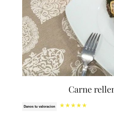
Carne relle
★
★
★
★
★
Danos tu valoracion