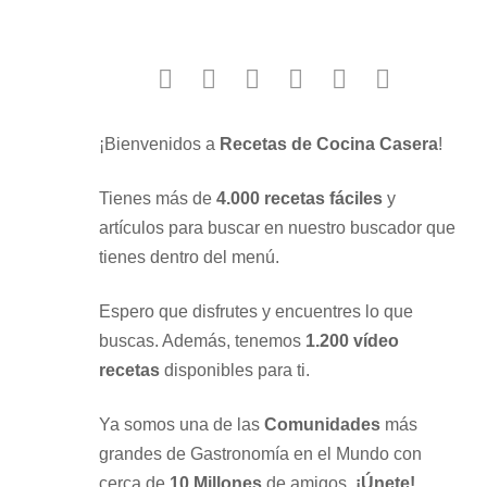
facebook
twitter
instagram
youtube
google
pinterest
¡Bienvenidos a
Recetas de Cocina Casera
!
Tienes más de
4.000 recetas fáciles
y
artículos para buscar en nuestro buscador que
tienes dentro del menú.
Espero que disfrutes y encuentres lo que
buscas. Además, tenemos
1.200 vídeo
recetas
disponibles para ti.
Ya somos una de las
Comunidades
más
grandes de Gastronomía en el Mundo con
cerca de
10 Millones
de amigos.
¡Únete!