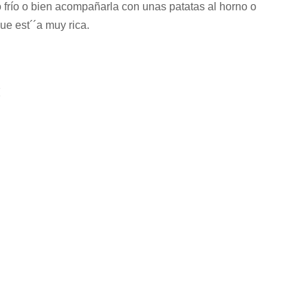
 frío o bien acompañarla con unas patatas al horno o
ue est´´a muy rica.
: