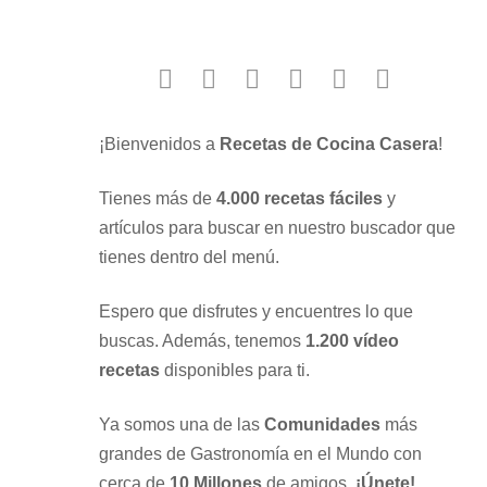
facebook
twitter
instagram
youtube
google
pinterest
¡Bienvenidos a
Recetas de Cocina Casera
!
Tienes más de
4.000 recetas fáciles
y
artículos para buscar en nuestro buscador que
tienes dentro del menú.
Espero que disfrutes y encuentres lo que
buscas. Además, tenemos
1.200 vídeo
recetas
disponibles para ti.
Ya somos una de las
Comunidades
más
grandes de Gastronomía en el Mundo con
cerca de
10 Millones
de amigos.
¡Únete!