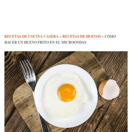
Skip
to
content
RECETAS DE COCINA CASERA
>
RECETAS DE HUEVOS
>
CÓMO
HACER UN HUEVO FRITO EN EL MICROONDAS