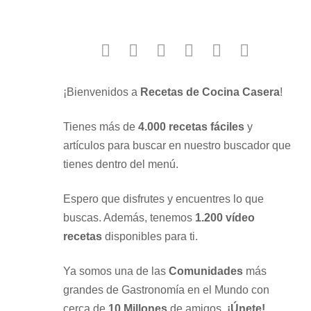
facebook
twitter
instagram
youtube
google
pinterest
¡Bienvenidos a
Recetas de Cocina Casera
!
Tienes más de
4.000 recetas fáciles
y
artículos para buscar en nuestro buscador que
tienes dentro del menú.
Espero que disfrutes y encuentres lo que
buscas. Además, tenemos
1.200 vídeo
recetas
disponibles para ti.
Ya somos una de las
Comunidades
más
grandes de Gastronomía en el Mundo con
cerca de
10 Millones
de amigos.
¡Únete!