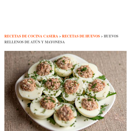
Skip
to
content
RECETAS DE COCINA CASERA
>
RECETAS DE HUEVOS
>
HUEVOS
RELLENOS DE ATÚN Y MAYONESA