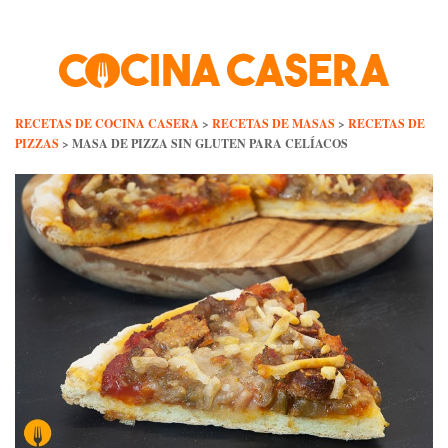
Skip
to
content
RECETAS DE COCINA CASERA
>
RECETAS DE MASAS
>
RECETAS DE
PIZZAS
>
MASA DE PIZZA SIN GLUTEN PARA CELÍACOS