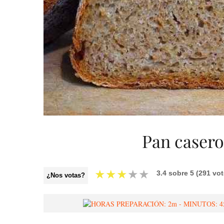
Pan casero
★
★
★
★
★
3.4
sobre
5
(
291
vot
¿Nos votas?