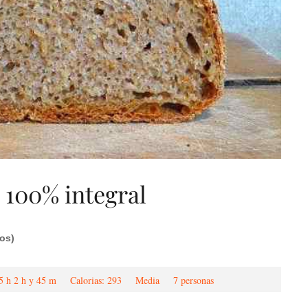
 100% integral
os)
2 h y 45 m
Calorias: 293
Media
7 personas