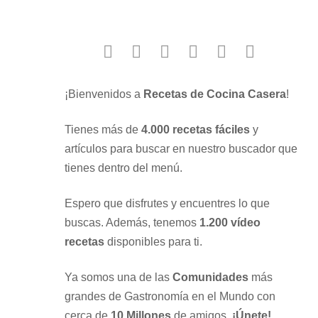
facebook
twitter
instagram
youtube
google
pinterest
¡Bienvenidos a
Recetas de Cocina Casera
!
Tienes más de
4.000 recetas fáciles
y
artículos para buscar en nuestro buscador que
tienes dentro del menú.
Espero que disfrutes y encuentres lo que
buscas. Además, tenemos
1.200 vídeo
recetas
disponibles para ti.
Ya somos una de las
Comunidades
más
grandes de Gastronomía en el Mundo con
cerca de
10 Millones
de amigos.
¡Únete!