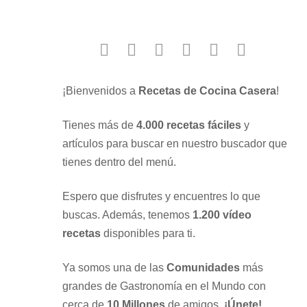
facebook
twitter
instagram
youtube
google
pinterest
¡Bienvenidos a
Recetas de Cocina Casera
!
Tienes más de
4.000 recetas fáciles
y
artículos para buscar en nuestro buscador que
tienes dentro del menú.
Espero que disfrutes y encuentres lo que
buscas. Además, tenemos
1.200 vídeo
recetas
disponibles para ti.
Ya somos una de las
Comunidades
más
grandes de Gastronomía en el Mundo con
cerca de
10 Millones
de amigos.
¡Únete!