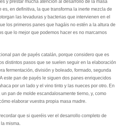
jes y prestar mucha atención al desarrollo de la masa
s, en definitiva, la que transforma la inerte mezcla de
otorgan las levaduras y bacterias que intervienen en el
ue los primeros panes que hagáis no estén a la altura de
iros que lo mejor que podemos hacer es no marcarnos
cional pan de payés catalán, porque considero que es
s distintos pasos que se suelen seguir en la elaboración
ra fermentación, división y boleado, formado, segunda
. A este pan de payés le siguen dos panes enriquecidos
aca por un lado y el vino tinto y las nueces por otro. En
 a un pan de molde escandalosamente tierno, y, como
s cómo elaborar vuestra propia masa madre.
recordar que si queréis ver el desarrollo completo de
e la misma.