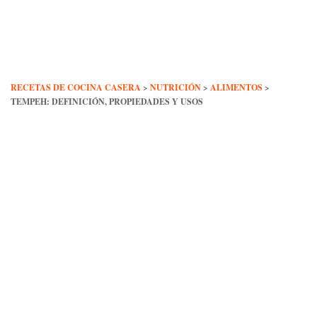
Skip
to
content
RECETAS DE COCINA CASERA
>
NUTRICIÓN
>
ALIMENTOS
>
TEMPEH: DEFINICIÓN, PROPIEDADES Y USOS