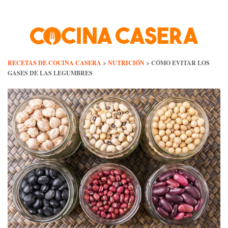
Skip
to
content
RECETAS DE COCINA CASERA
>
NUTRICIÓN
>
CÓMO EVITAR LOS
GASES DE LAS LEGUMBRES