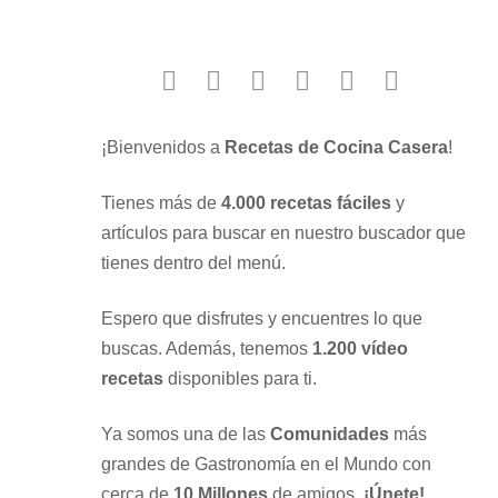
facebook
twitter
instagram
youtube
google
pinterest
¡Bienvenidos a
Recetas de Cocina Casera
!
Tienes más de
4.000 recetas fáciles
y
artículos para buscar en nuestro buscador que
tienes dentro del menú.
Espero que disfrutes y encuentres lo que
buscas. Además, tenemos
1.200 vídeo
recetas
disponibles para ti.
Ya somos una de las
Comunidades
más
grandes de Gastronomía en el Mundo con
cerca de
10 Millones
de amigos.
¡Únete!