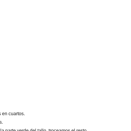
s en cuartos.
s.
a parte verde del tallo, troceamos el resto.