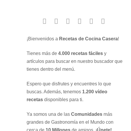
facebook
twitter
instagram
youtube
google
pinterest
¡Bienvenidos a
Recetas de Cocina Casera
!
Tienes más de
4.000 recetas fáciles
y
artículos para buscar en nuestro buscador que
tienes dentro del menú.
Espero que disfrutes y encuentres lo que
buscas. Además, tenemos
1.200 vídeo
recetas
disponibles para ti.
Ya somos una de las
Comunidades
más
grandes de Gastronomía en el Mundo con
cerca de
10 Millones
de amigos.
¡Únete!