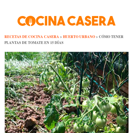
Skip
to
content
RECETAS DE COCINA CASERA
>
HUERTO URBANO
>
CÓMO TENER
PLANTAS DE TOMATE EN 15 DÍAS