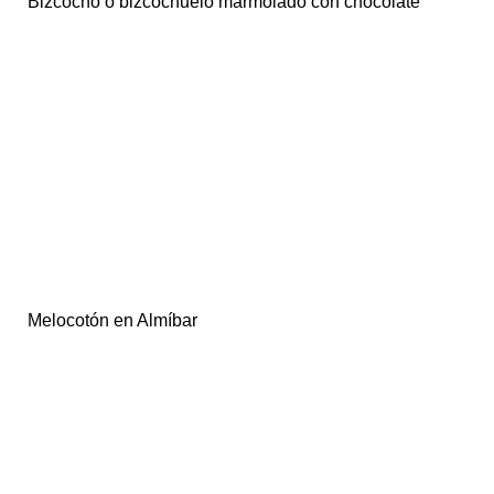
Bizcocho o bizcochuelo marmolado con chocolate
Melocotón en Almíbar