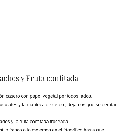
tachos y Fruta confitada
n casero con papel vegetal por todos lados.
colates y la manteca de cerdo , dejamos que se derritan
dos y la fruta confitada troceada.
tio fresco o lo metemos en el frigorífico hasta que