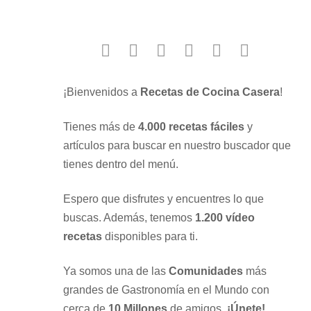
facebook
twitter
instagram
youtube
google
pinterest
¡Bienvenidos a
Recetas de Cocina Casera
!
Tienes más de
4.000 recetas fáciles
y
artículos para buscar en nuestro buscador que
tienes dentro del menú.
Espero que disfrutes y encuentres lo que
buscas. Además, tenemos
1.200 vídeo
recetas
disponibles para ti.
Ya somos una de las
Comunidades
más
grandes de Gastronomía en el Mundo con
cerca de
10 Millones
de amigos.
¡Únete!