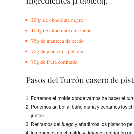
Ingredientes [1 tableta]:
200g de chocolate negro
100g de chocolate con leche
75g de manteca de cerdo
70g de pistachos pelados
70g de fruta confitada
Pasos del Turrón casero de pis
Forramos el molde donde vamos ha hacer el turró
Ponemos un bol al baño maría y echamos los cho
juntos.
Retiramos del fuego y añadimos los pistacho pela
lo ponemos en el molde y dejamos enfriar en un si