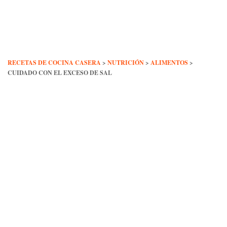
Skip
to
content
RECETAS DE COCINA CASERA
>
NUTRICIÓN
>
ALIMENTOS
>
CUIDADO CON EL EXCESO DE SAL