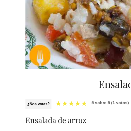
Ensala
★
★
★
★
★
5
sobre
5
(
1
votos)
¿Nos votas?
Ensalada de arroz