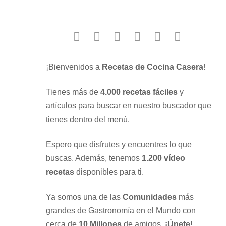
facebook
twitter
instagram
youtube
google
pinterest
¡Bienvenidos a
Recetas de Cocina Casera
!
Tienes más de
4.000 recetas fáciles
y
artículos para buscar en nuestro buscador que
tienes dentro del menú.
Espero que disfrutes y encuentres lo que
buscas. Además, tenemos
1.200 vídeo
recetas
disponibles para ti.
Ya somos una de las
Comunidades
más
grandes de Gastronomía en el Mundo con
cerca de
10 Millones
de amigos.
¡Únete!