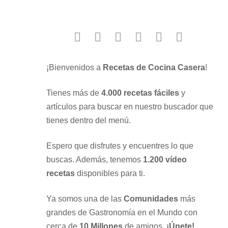
facebook
twitter
instagram
youtube
google
pinterest
¡Bienvenidos a
Recetas de Cocina Casera
!
Tienes más de
4.000 recetas fáciles
y
artículos para buscar en nuestro buscador que
tienes dentro del menú.
Espero que disfrutes y encuentres lo que
buscas. Además, tenemos
1.200 vídeo
recetas
disponibles para ti.
Ya somos una de las
Comunidades
más
grandes de Gastronomía en el Mundo con
cerca de
10 Millones
de amigos.
¡Únete!