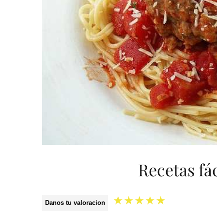
Recetas fá
★
★
★
★
★
Danos tu valoracion