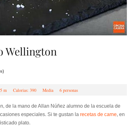
o Wellington
s)
5 m
Calorias: 390
Media
6 personas
n, de la mano de Allan Núñez alumno de la escuela de
asiones especiales. Si te gustan la
recetas de carne
, en
sticado plato.