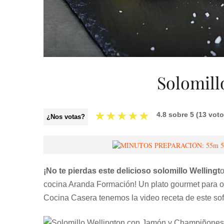
Solomill
★
★
★
★
★
4.8
sobre
5
(
13
voto
¿Nos votas?
5
¡No te pierdas este delicioso solomillo Wellingt
o
cocina Aranda Formación! Un plato gourmet para oc
Cocina Casera tenemos la video receta de este sofi