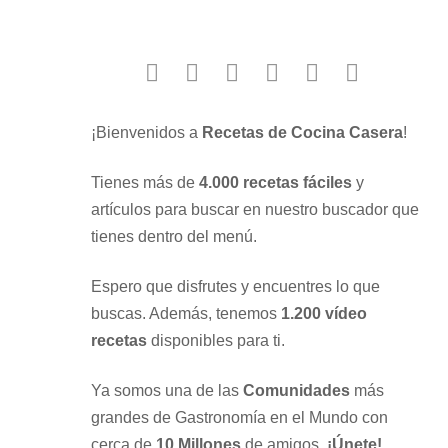
facebook
twitter
instagram
youtube
google
pinterest
¡Bienvenidos a
Recetas de Cocina Casera
!
Tienes más de
4.000 recetas fáciles
y
artículos para buscar en nuestro buscador que
tienes dentro del menú.
Espero que disfrutes y encuentres lo que
buscas. Además, tenemos
1.200 vídeo
recetas
disponibles para ti.
Ya somos una de las
Comunidades
más
grandes de Gastronomía en el Mundo con
cerca de
10 Millones
de amigos.
¡Únete!