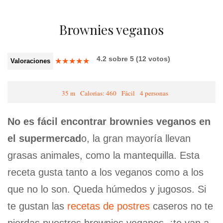
Brownies veganos
4.2
sobre
5
(
12
votos)
★
★
★
★
★
Valoraciones
35 m
Calorias: 460
Fácil
4 personas
No es fácil encontrar brownies veganos en
el supermercad
o, la gran mayoría llevan
grasas animales, como la mantequilla. Esta
receta gusta tanto a los veganos como a los
que no lo son. Queda húmedos y jugosos. Si
te gustan las
recetas de postres
caseros no te
pierdas nuestros brownies veganos, ¡te van a