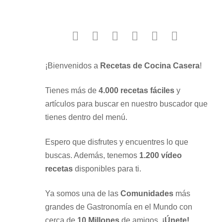
facebook
twitter
instagram
youtube
google
pinterest
¡Bienvenidos a
Recetas de Cocina Casera
!
Tienes más de
4.000 recetas fáciles
y
artículos para buscar en nuestro buscador que
tienes dentro del menú.
Espero que disfrutes y encuentres lo que
buscas. Además, tenemos
1.200 vídeo
recetas
disponibles para ti.
Ya somos una de las
Comunidades
más
grandes de Gastronomía en el Mundo con
cerca de
10 Millones
de amigos.
¡Únete!