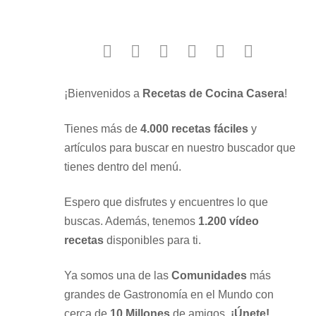
facebook
twitter
instagram
youtube
google
pinterest
¡Bienvenidos a
Recetas de Cocina Casera
!
Tienes más de
4.000 recetas fáciles
y
artículos para buscar en nuestro buscador que
tienes dentro del menú.
Espero que disfrutes y encuentres lo que
buscas. Además, tenemos
1.200 vídeo
recetas
disponibles para ti.
Ya somos una de las
Comunidades
más
grandes de Gastronomía en el Mundo con
cerca de
10 Millones
de amigos.
¡Únete!