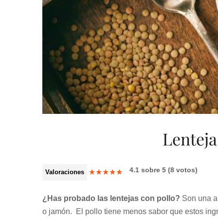
Lenteja
4.1
sobre
5
(
8
votos)
★
★
★
★
★
Valoraciones
¿Has probado las lentejas con pollo?
Son una al
o jamón. El pollo tiene menos sabor que estos ingr