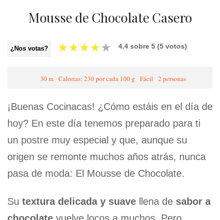
Mousse de Chocolate Casero
★
★
★
★
★
4.4
sobre
5
(
5
votos)
¿Nos votas?
30 m
Calorias: 230 por cada 100 g
Fácil
2 personas
¡Buenas Cocinacas! ¿Cómo estáis en el día de
hoy? En este día tenemos preparado para ti
un postre muy especial y que, aunque su
origen se remonte muchos años atrás, nunca
pasa de moda: El Mousse de Chocolate.
Su
textura delicada y suave
llena de
sabor a
chocolate
vuelve locos a muchos. Pero