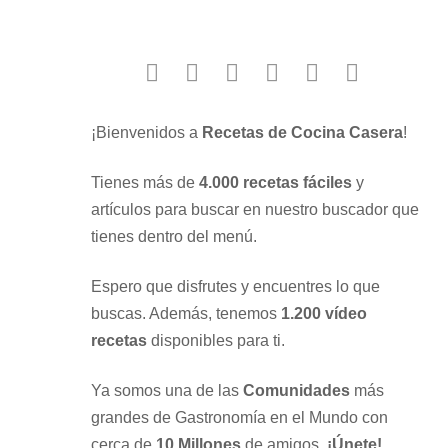
facebook
twitter
instagram
youtube
google
pinterest
¡Bienvenidos a
Recetas de Cocina Casera
!
Tienes más de
4.000 recetas fáciles
y
artículos para buscar en nuestro buscador que
tienes dentro del menú.
Espero que disfrutes y encuentres lo que
buscas. Además, tenemos
1.200 vídeo
recetas
disponibles para ti.
Ya somos una de las
Comunidades
más
grandes de Gastronomía en el Mundo con
cerca de
10 Millones
de amigos.
¡Únete!