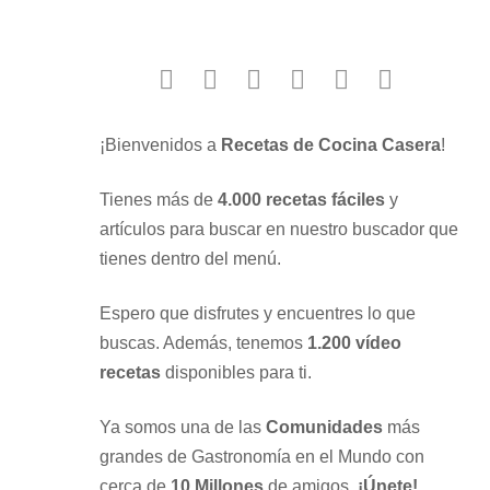
facebook
twitter
instagram
youtube
google
pinterest
¡Bienvenidos a
Recetas de Cocina Casera
!
Tienes más de
4.000 recetas fáciles
y
artículos para buscar en nuestro buscador que
tienes dentro del menú.
Espero que disfrutes y encuentres lo que
buscas. Además, tenemos
1.200 vídeo
recetas
disponibles para ti.
Ya somos una de las
Comunidades
más
grandes de Gastronomía en el Mundo con
cerca de
10 Millones
de amigos.
¡Únete!