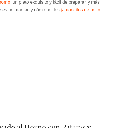
 horno
, un plato exquisito y fácil de preparar, y más
e es un manjar, y cómo no, los
jamoncitos de pollo
.
Asado al Horno con Patatas y