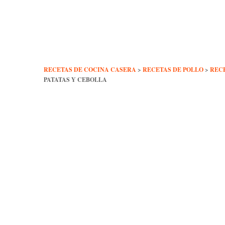
Skip
to
content
RECETAS DE COCINA CASERA
>
RECETAS DE POLLO
>
REC
PATATAS Y CEBOLLA