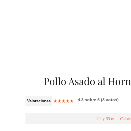
Pollo Asado al Horn
4.8
sobre
5
(
8
votos)
★
★
★
★
★
Valoraciones
1 h y 55 m
Calori