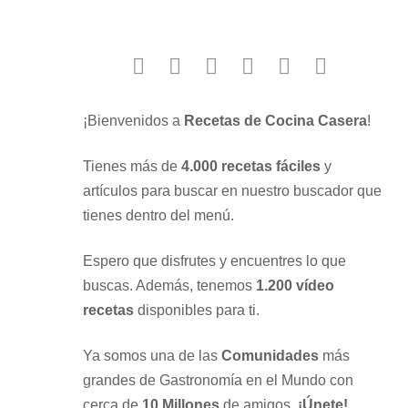
facebook
twitter
instagram
youtube
google
pinterest
¡Bienvenidos a
Recetas de Cocina Casera
!
Tienes más de
4.000 recetas fáciles
y
artículos para buscar en nuestro buscador que
tienes dentro del menú.
Espero que disfrutes y encuentres lo que
buscas. Además, tenemos
1.200 vídeo
recetas
disponibles para ti.
Ya somos una de las
Comunidades
más
grandes de Gastronomía en el Mundo con
cerca de
10 Millones
de amigos.
¡Únete!