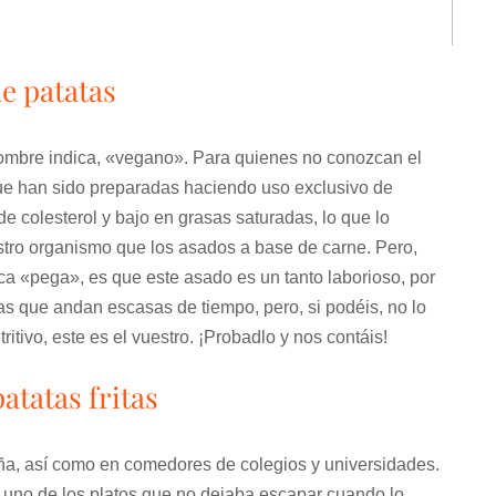
e patatas
nombre indica, «vegano». Para quienes no conozcan el
que han sido preparadas haciendo uso exclusivo de
 de colesterol y bajo en grasas saturadas, lo que lo
stro organismo que los asados a base de carne. Pero,
ica «pega», es que este asado es un tanto laborioso, por
as que andan escasas de tiempo, pero, si podéis, no lo
ritivo, este es el vuestro. ¡Probadlo y nos contáis!
atatas fritas
ña, así como en comedores de colegios y universidades.
a uno de los platos que no dejaba escapar cuando lo