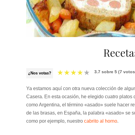
Receta
★
★
★
★
★
3.7
sobre
5
(
7
votos
¿Nos votas?
Ya estamos aquí con otra nueva colección de algu
Casera. En esta ocasión, he elegido cuatro platos
como Argentina, el término «asado» suele hacer ref
de las brasas, en España, la palabra «asado» se su
como por ejemplo, nuestro
cabrito al horno
.