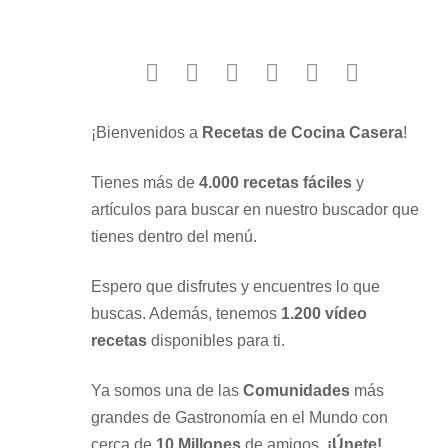
facebook
twitter
instagram
youtube
google
pinterest
¡Bienvenidos a
Recetas de Cocina Casera
!
Tienes más de
4.000 recetas fáciles
y
artículos para buscar en nuestro buscador que
tienes dentro del menú.
Espero que disfrutes y encuentres lo que
buscas. Además, tenemos
1.200 vídeo
recetas
disponibles para ti.
Ya somos una de las
Comunidades
más
grandes de Gastronomía en el Mundo con
cerca de
10 Millones
de amigos.
¡Únete!