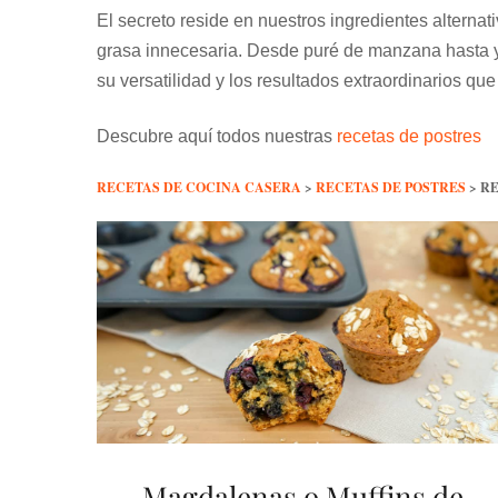
El secreto reside en nuestros ingredientes alternat
grasa innecesaria. Desde puré de manzana hasta yo
su versatilidad y los resultados extraordinarios que
Descubre aquí todos nuestras
recetas de postres
RECETAS DE COCINA CASERA
>
RECETAS DE POSTRES
>
RE
Magdalenas o Muffins de