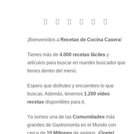
facebook
twitter
instagram
youtube
google
pinterest
¡Bienvenidos a
Recetas de Cocina Casera
!
Tienes más de
4.000 recetas fáciles
y
artículos para buscar en nuestro buscador que
tienes dentro del menú.
Espero que disfrutes y encuentres lo que
buscas. Además, tenemos
1.200 vídeo
recetas
disponibles para ti.
Ya somos una de las
Comunidades
más
grandes de Gastronomía en el Mundo con
cerca de
10 Millones
de amigos.
¡Únete!