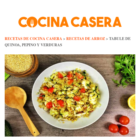
Skip
to
content
RECETAS DE COCINA CASERA
>
RECETAS DE ARROZ
>
TABULE DE
QUINOA, PEPINO Y VERDURAS